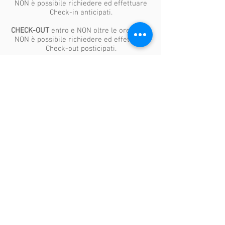
NON è possibile richiedere ed effettuare
Check-in anticipati.
CHECK-OUT
entro e NON oltre le ore 11:00.
NON è possibile richiedere ed effettuare
Check-out posticipati.
POLITICHE DI CANCELLAZIONE:
NON
Rimborsabile
.​
Il saldo dell'intero soggiorno avviene al
momento della prenotazione.
In caso di cancellazione o mancata
presentazione, la penale prevista è pari al
100% dell'importo soggiorno.
Non sarà possibile richiedere un rimborso
e/o un cambio date.
PAGAMENTO ANTICIPATO:
il cliente paga
l’importo totale al momento della
prenotazione.
PARCHEGGIO
privato in loco a pagamento
disponibile solo su
prenotazione, sino ad esaurimento posti -