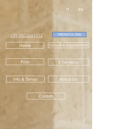
IT
EN
PRENOTA ORA
+39 080.
2461512
Home
Camere & Appartamenti
Foto
Il Territorio
Info & Servizi
About Us
Contatti