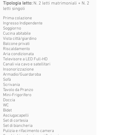
Tipologia letto:
N. 2 letti matrimoniali + N. 2
letti singoli
Prima colazione
Ingresso Indipendente
Soggiorno
Cucina abitabile
Vista città/giardino
Balcone privati
Riscaldamento
Aria condizionata
Televisore a LED Full-HD
Canali via cavo e satellitari
Insonorizzazione
Armadio/Guardaroba
Sofà
Scrivania
Tavolo da Pranzo
Mini-Frigorifero
Doccia
WC
Bidet
Asciugacapelli
Set di cortesia
Set di biancheria
Pulizia e rifacimento camera